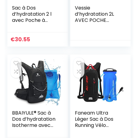
Sac à Dos
Vessie
d’hydratation 2 l
d’hydratation 2L
avec Poche à
AVEC POCHE
Eau,25L Sac
ISOLANTE, poche à
d’hydratationpour
eau sans BPA, sac
vélo en Plein
d’hydratation
€
30.55
air,Course à
extérieur système
Pied,Cyclisme,rand
d’hydratation pour
onnée,Escalade,Ski
sac à dos
,Sac à Dos avec
d’hydratation pour
système
la course, la
d’hydratation pour
randonnée, le vélo,
Homme et Femme
le camping
BBAIYULE® Sac à
Faneam Ultra
Dos d’hydratation
Léger Sac à Dos
Isotherme avec
Running Vélo
réservoir d’eau de
Respirable Sac
2 L sans BPA, pour
Hydratation avec