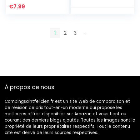
/Camping/Sauvage
€
7.99
s/Navigation (Or)
1
2
3
→
À propos de nous
Campingsaintfelicien.fr est un site Web de comparaison et
de révision de prix tout-en-un moderne qui propose les
meilleures offres disponibles sur Amazon et vous tient au
courant des derniers blogs ajoutés. Toutes les images sont la
propriété de leurs propriétaires respectifs. Tout le contenu
cité est dérivé de leurs sources respectives.