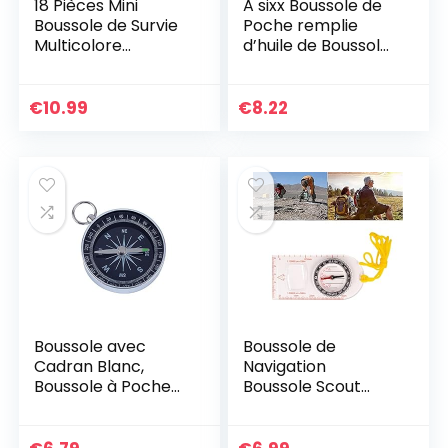
18 Pièces Mini
A sixx Boussole de
Boussole de Survie
Poche remplie
Multicolore
d’huile de Boussole
Boussole de Poche
de Bouton de
pour Camping en
stabilité 12PCS pour
Plein Air
Le Camping de
€
10.99
€
8.22
Randonnée
randonnée
Boussole Rempli
d’Huile sur Cordon
pour Kits de Survie
d’urgence Bracelet
de Montre
Paracord
Boussole avec
Boussole de
Cadran Blanc,
Navigation
Boussole à Poche
Boussole Scout
Portable en
Garçon Boussole
Aluminium de 45
Orientation
mm Boussole de
Boussole de