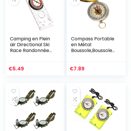
Simple, efficace
Géologie Autres
Activités de Plein
Air
Camping en Plein
Compass Portable
air Directional Ski
en Métal
Race Randonnée
Boussole,Boussole
Boussole spéciale
étanche en
Baseplate Règle
Laiton,Boussole de
Map Scale
Survie
€
5.49
€
7.89
Compass De Plein
Fluorescente,Bouss
air
ole Portable rétro
pour la Survie en
Camping,randonné
e en Plein air