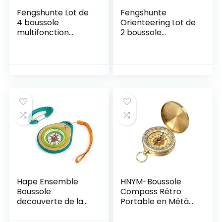
Fengshunte Lot de
Fengshunte
4 boussole
Orienteering Lot de
multifonction
2 boussole
étanche et précise
multifonction en
pour l’alpinisme et
acrylique Vert
le camping Vert
Hape Ensemble
HNYM-Boussole
Boussole
Compass Rétro
decouverte de la
Portable en Métà
Nature, Vert
lentilal pour
randonnée/Voyage