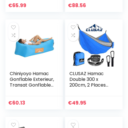
de Transport pour
€
65.99
€
88.56
Plage BBQ
randonnée Bureau
Chiniyoyo Hamac
CLUSAZ Hamac
Gonflable Exterieur,
Double 300 x
Transat Gonflable
200cm, 2 Places
Fauteuil Gonflable
Hamac, avec 2
Lamzac pour
Sangles pour
Voyager Camping
Arbres, 2
€
60.13
€
49.95
Jardin Randonnée
Mousqueton,
Parties de Piscine
Mobilier de
et de Plage
Camping pour
Exterieur, pour Les