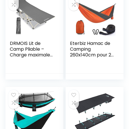
Voyage,
Randonnée, Plage
DRMOIS Lit de
Eterbiz Hamac de
Camp Pliable –
Camping
Charge maximale
260x140cm pour 2
Statique : 260 kg –
Personnes,
pour l’extérieur, Le
Portable Léger
Camping, Les
Hamac Parachute
Voyages, la Maison,
Nylon Double avec
etc.
Sangles pour
Randonnée,
Camping, Voyage,
Plage, Jardin