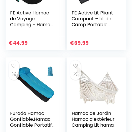
FE Active Hamac
FE Active Lit Pliant
de Voyage
Compact – Lit de
Camping – Hamac
Camp Portable
2 Places ou Simple
Ultra léger Solide et
avec Moustiquaire,
Durable.
Hamac Suspendu,
Confortable pour
€
44.99
€
69.99
Hamac Ultra-léger,
Adultes et Enfants.
Hamacs de Jardin,
Idéal pour Le
Kit de Survie, Sac à
Camping, s’adapte
Dos, Hamac de
au Matelas
Camping | Conçu
Gonflable | Conçu
en Californie
en Californie
Furado Hamac
Hamac de Jardin
Gonflable,Hamac
Hamac d’extérieur
Gonflable Portatif
Camping Lit hamac
Pliable,Chaise
en Coton Hamacs