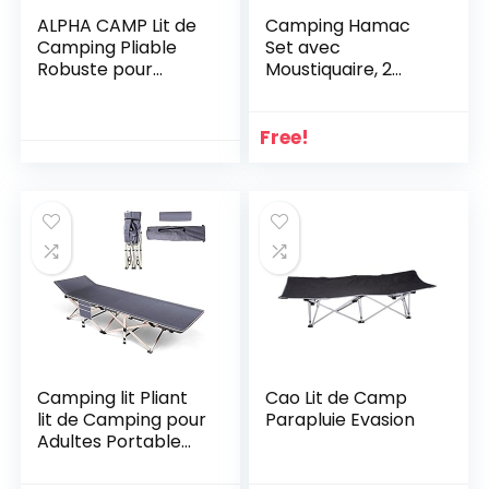
ALPHA CAMP Lit de
Camping Hamac
Camping Pliable
Set avec
Robuste pour
Moustiquaire, 2
Adultes, Lit de
Sangles D’arbres
Camp
Carabiners Cordes
Surdimensionné
Double Portable
Free!
avec Cadre en
Outdoor Léger
Acier Pliable de 250
Nylon Hamac pour
kg et Sac de
Camping
Transport
Randonnée
Pédestre Jardin
Voyage
Camping lit Pliant
Cao Lit de Camp
lit de Camping pour
Parapluie Evasion
Adultes Portable
avec Oreiller,
Poche latérale, Sac