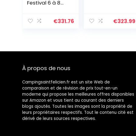
Festival 6 à 8
Places, Grande
Dôme Avec
Pleine Hauteur
€
331.76
€
323.99
de Tête, 100%
Imperméable,
Camping
Familiale Avec
Tapis de Sol
Cousu
À propos de nous
Campingsaintfelicien.fr est un site Web de
comparaison et de révision de prix tout-en-un
moderne qui propose les meilleures offres disponibles
sur Amazon et vous tient au courant des derniers
blogs ajoutés. Toutes les images sont la propriété de
leurs propriétaires respectifs. Tout le contenu cité est
dérivé de leurs sources respectives.