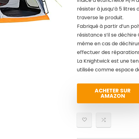
Indice d’étanchéité H/H 
résister à jusqu’à 5 litres
traverse le produit.
Fabriqué à partir d’un po
résistance s’il se déchir
même en cas de déchirure,
effectuer des réparation
La Knightwick est une te
utilisée comme espace de
ACHETER SUR
AMAZON