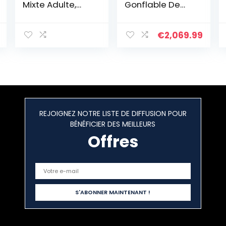
Mixte Adulte,
Gonflable De
Bleu/Marron,
Tente De Bulle,
365 x 250 x 170
Tentes
cm
Transparentes
€
2,069.99
De Dôme d’air
De Famille
D’arrière-Cour
De Camping
avec Le
Ventilateur Libre
De La CE/UL Et Le
REJOIGNEZ NOTRE LISTE DE DIFFUSION POUR
Kit De
BÉNÉFICIER DES MEILLEURS
Réparation.
Offres