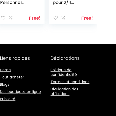
Personnes
pour 2/4
Ultralégère 3
personnes,
Saisons Tente
tente de
de Randonnée
randonnée
Free!
Free!
Imperméable
étanche, tente
Facile à Installer
dôme double
Tente Dôme
couche avec
pour Camping
poteaux en
Randonnée
aluminium,
Trekking Festival
installation
Extérieur
facile
Liens rapides
Déclarations
Home
Politique de
confidentialité
Tout acheter
Termes et conditions
Blogs
Divulgation des
Nos boutiques en ligne
affiliations
Publicité