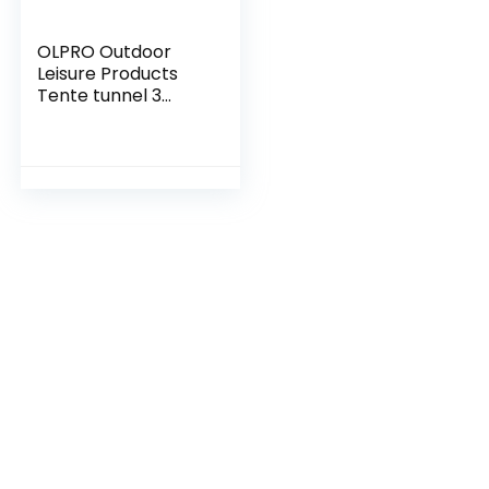
OLPRO Outdoor
Leisure Products
Tente tunnel 3
couchettes avec
toit de pluie HH
5000 mm,
protection UV,
tapis de sol cousu
pour festival et
week-end