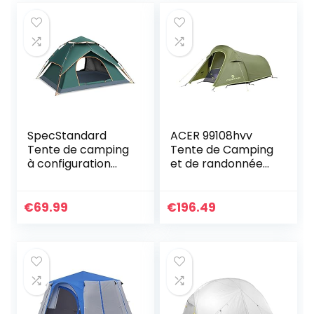
SpecStandard
ACER 99108hvv
Tente de camping
Tente de Camping
à configuration
et de randonnée
instantanée –
Unisexe pour
Tente à dôme
Adulte Mixte, Vert
escamotable
(Vert), Taille
€
69.99
€
196.49
légère et étanche
Unique
Tente à pas rapide
et facile à monter
Idéale pour la
randonnée sur la
plage