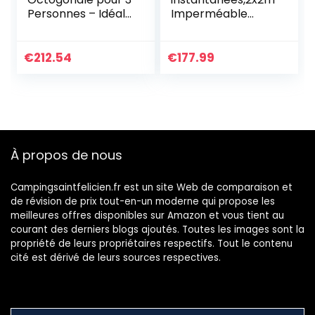
Personnes – Idéale
Imperméable
pour Le Camping
Barnum Pliant de
dans Le Jardin,
Camping,Multifonc
Dôme Étanche
tion Tentes
€
212.54
€
177.99
avec Tapis de Sol
D’ActivitéS,Tente
Cousu
Pliante de Jardin
Rapide à
Installer,Auvent
Pliable pour,Tente
de
À propos de nous
Chantier（Blanc et
Bleu）
Campingsaintfelicien.fr est un site Web de comparaison et
de révision de prix tout-en-un moderne qui propose les
meilleures offres disponibles sur Amazon et vous tient au
courant des derniers blogs ajoutés. Toutes les images sont la
propriété de leurs propriétaires respectifs. Tout le contenu
cité est dérivé de leurs sources respectives.