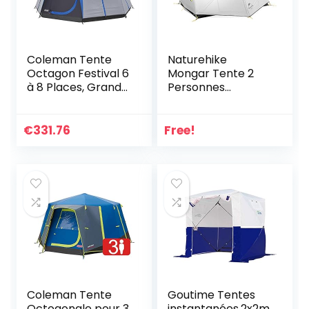
Coleman Tente
Naturehike
Octagon Festival 6
Mongar Tente 2
à 8 Places, Grande
Personnes
Dôme Avec Pleine
Ultralégère 3
Hauteur de Tête,
Saisons Tente de
100%
Randonnée
€
331.76
Free!
Imperméable,
Imperméable
Camping Familiale
Facile à Installer
Avec Tapis de Sol
Tente Dôme pour
Cousu
Camping
Randonnée
Trekking Festival
Extérieur
Coleman Tente
Goutime Tentes
Octogonale pour 3
instantanées,2x2m