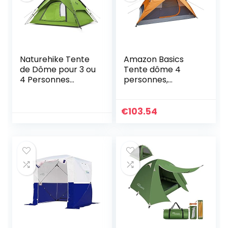
Naturehike Tente
Amazon Basics
de Dôme pour 3 ou
Tente dôme 4
4 Personnes
personnes,
Escamotable
orange/gris
Automatique
Portative
€
103.54
Instantanées à
Double étage pour
Camping avec Sac
de Transport (Vert
Clair – 4P)