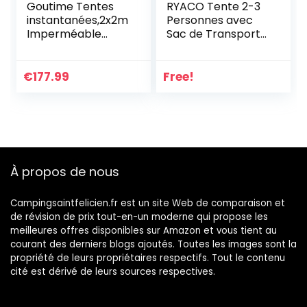
Goutime Tentes
RYACO Tente 2-3
instantanées,2x2m
Personnes avec
Imperméable
Sac de Transport
Barnum Pliant de
– Tentes dôme
Camping,Multifonc
légères pour
tion Tentes
Adultes,
€
177.99
Free!
D’ActivitéS,Tente
équipement de
Pliante de Jardin
Camping, de
Rapide à
randonnée et de
Installer,Auvent
randonnée en
Pliable pour,Tente
Plein air
de
À propos de nous
Chantier（Blanc et
Bleu）
Campingsaintfelicien.fr est un site Web de comparaison et
de révision de prix tout-en-un moderne qui propose les
meilleures offres disponibles sur Amazon et vous tient au
courant des derniers blogs ajoutés. Toutes les images sont la
propriété de leurs propriétaires respectifs. Tout le contenu
cité est dérivé de leurs sources respectives.