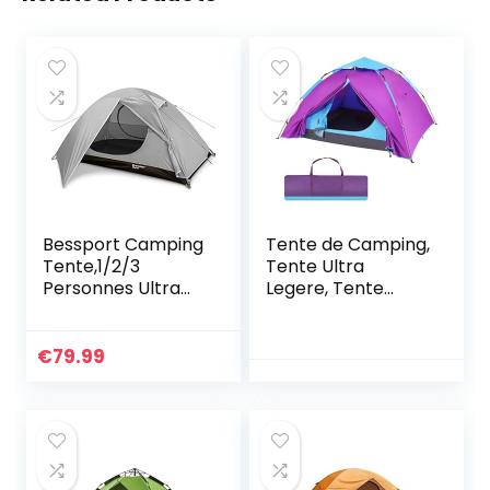
Bessport Camping
Tente de Camping,
Tente,1/2/3
Tente Ultra
Personnes Ultra
Legere, Tente
Légère Tente
Dôme à Deux
Facile à Installer
Couches Portable,
Tentes Dôme
pour 2-3
€
79.99
Tente 4 Saison
Personnes,
Imperméable
Installation Facile,
Ventilée pour
Imperméable, Anti
Pique-Nique
UV, pour Camping,
Randonnée
Pique-Nique,
Camping.
Randonnée