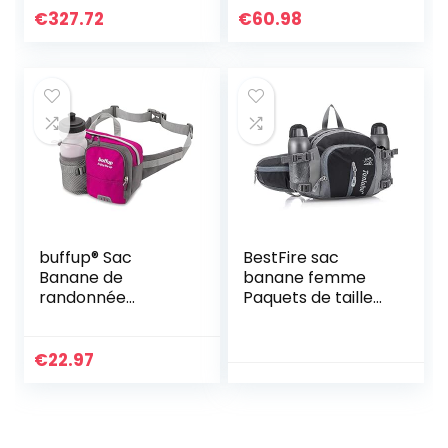
Femme
€
327.72
€
60.98
buffup® Sac
BestFire sac
Banane de
banane femme
randonnée
Paquets de taille
Femme et
de randonnée
Homme,Sacoche
portables
Banane de Sport
Pochette de taille
€
22.97
Ceinture avec
en nylon étanche
Pore Bouteille,Idéal
en cours
pour la Course à
d’exécution
Pied,Le vélo,Le
Randonnée Sac