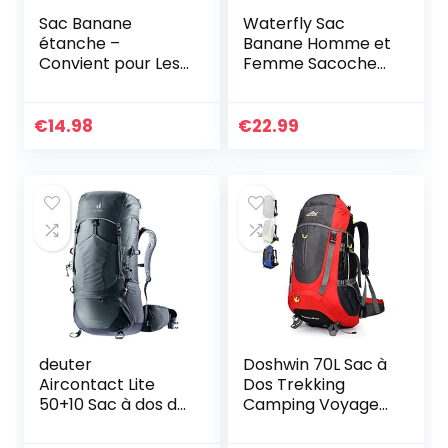
Sac Banane
Waterfly Sac
étanche –
Banane Homme et
Convient pour Les
Femme Sacoche
Voyages, Le Sport
Banane de Sport
et Toutes Les
Ceinture de
activités de Plein
Course avec Porte
€
14.98
€
22.99
air – Sac Banane
Bouteille
pour Homme et
Femme – Sac
Banane étanche
pour la Course à
Pied
deuter
Doshwin 70L Sac à
Aircontact Lite
Dos Trekking
50+10 Sac à dos de
Camping Voyage
trekking
Randonnée Grand
pour Homme