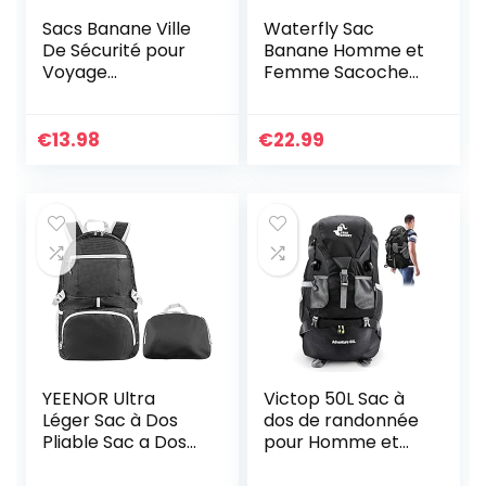
Sacs Banane Ville
Waterfly Sac
De Sécurité pour
Banane Homme et
Voyage
Femme Sacoche
Randonnée
Banane de Sport
Homme Femme,
Ceinture de
ACS de Sport Vélo
Course avec Porte
€
13.98
€
22.99
à Dos Waist Fanny
Bouteille
Pack Running
Outdoor Sport de
Randonnée
YEENOR Ultra
Victop 50L Sac à
Léger Sac à Dos
dos de randonnée
Pliable Sac a Dos
pour Homme et
Etanche,30L Petit
Femme Grande
Sac de Randonnée
Capacité Sac