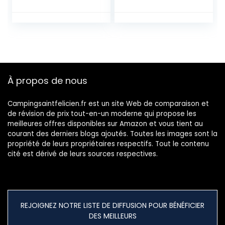
Sac a Dos Voyage
D’alpinisme
per Homme
Résistant à l’eau
Femme
Sac à dos de
Sports,Plein air et
Voyage Léger
Camping
avec Sangles
Réglables pour
Sports de Plein Air
À propos de nous
Campingsaintfelicien.fr est un site Web de comparaison et
de révision de prix tout-en-un moderne qui propose les
meilleures offres disponibles sur Amazon et vous tient au
courant des derniers blogs ajoutés. Toutes les images sont la
propriété de leurs propriétaires respectifs. Tout le contenu
cité est dérivé de leurs sources respectives.
REJOIGNEZ NOTRE LISTE DE DIFFUSION POUR BÉNÉFICIER
DES MEILLEURS