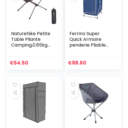
Naturehike Petite
Ferrino Super
Table Pliante
Quick Armoire
Camping,0.65kg
penderie Pliable
Portable Ultra
pour Camping,
légère avec
Bleu
Sac,Hauteur 39CM,
€
54.50
€
88.60
pour la Plage, la
pêche, l’extérieur,
la randonnée, Le
Pique-Nique, Le
Jardin