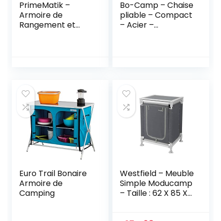
PrimeMatik –
Bo-Camp – Chaise
Armoire de
pliable – Compact
Rangement et
– Acier –
Chaussures en
Anthracite
Tissu 60 x 30 x 108
cm Gris avec
Porte Rouleau
Euro Trail Bonaire
Westfield – Meuble
Armoire de
Simple Moducamp
Camping
– Taille : 62 X 85 X
49 Cm