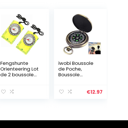
Fengshunte
iwobi Boussole
Orienteering Lot
de Poche,
de 2 boussole
Boussole
multifonction en
Randonnée pour
acrylique Vert
Voyage,Campin
g,Marche,Explor
€
12.97
ation