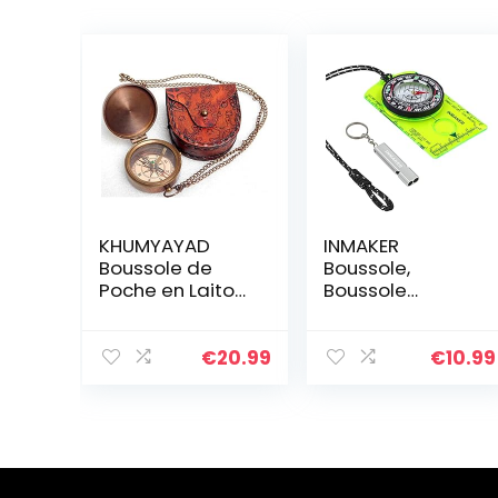
KHUMYAYAD
INMAKER
Boussole de
Boussole,
Poche en Laiton
Boussole
fabriquée à la
Randonnée
Main,
Bonus Sifflet De
entièrement
Survie, Boussole
€
20.99
€
10.99
Fonctionnelle,
Lumineuse pour
Boussole
la Survie,
Nautique
L’Orientation,
Antique,
Navigation,Cam
Boussole
ping, Cadeau
gravable,
pour Enfant ou