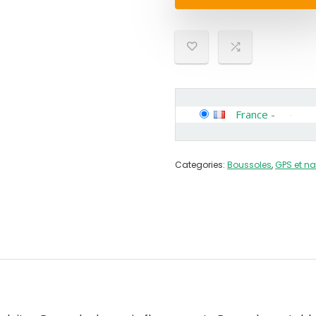
France
-
Categories:
Boussoles
,
GPS et na