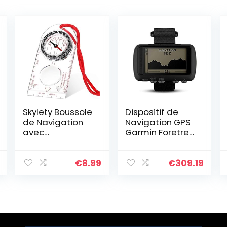
Skylety Boussole
Dispositif de
de Navigation
Navigation GPS
avec
Garmin Foretrex
Déclinaison
601
Réglable pour
Lecture Carte,
€
8.99
€
309.19
Expédition,
Randonnée,
Course
d’Orientation et
Survie (1 Pièce)