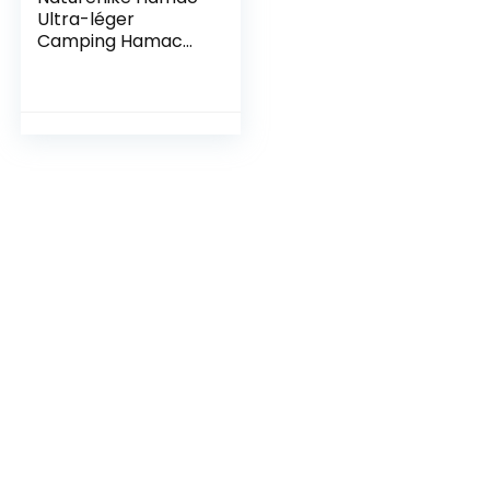
Ultra-léger
Camping Hamac
Parachute en Nylon
À Séchage Rapide
pour Trekking
Capacité De
200KG(Kaki)