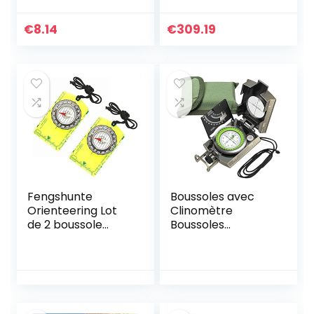
Camping pour la
randonnée
€
8.14
€
309.19
Fengshunte
Boussoles avec
Orienteering Lot
Clinomètre
de 2 boussole
Boussoles
multifonction en
Professionnelle en
acrylique Vert
Métal IP65
Étanche avec
Inclinomètre et
Sac de Transport
pour Randonnée