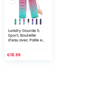
Lunidry Gourde 1L
Sport, Bouteille
d’eau avec Paille et
Marqueur de
Temps, Tritan
Plastique sans BPA,
€
18.99
Gourde Reutilisable
pour Enfant, Adulte,
Camping, Running,
Randonnée