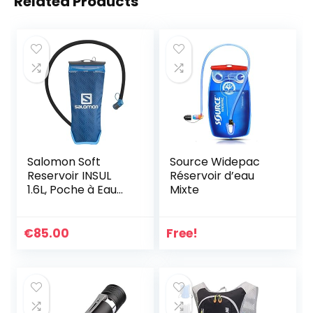
Related Products
Salomon Soft
Source Widepac
Reservoir INSUL
Réservoir d’eau
1.6L, Poche à Eau
Mixte
unisexe, isolée
avec antigel
Parfait pour le ski
€
85.00
Free!
et le snowboard,
Bleu clair/ Clear
Blue