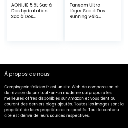
AONIJIE 5.5L Sac à
Faneam Ultra
Dos hydratation
Léger Sac à Dos
Sac à Dos
Running Vélo
extérieur Mochilas
Respirable Sac
Trail Marathoner
Hydratation avec
Running Race Gilet
Poche à Eau 2L,
d’hydratation
Sac à Dos de
Course avec
Vessie, Sac Trail
Homme pour
Marathon VTT
Randonnée
À propos de nous
Alpinisme,Unisexe
Campingsaintfelicien.fr est un site Web de comparaison et
de révision de prix tout-en-un moderne qui propose les
meilleures offres disponibles sur Amazon et vous tient au
courant des derniers blogs ajoutés. Toutes les images sont la
propriété de leurs propriétaires respectifs. Tout le contenu
cité est dérivé de leurs sources respectives.