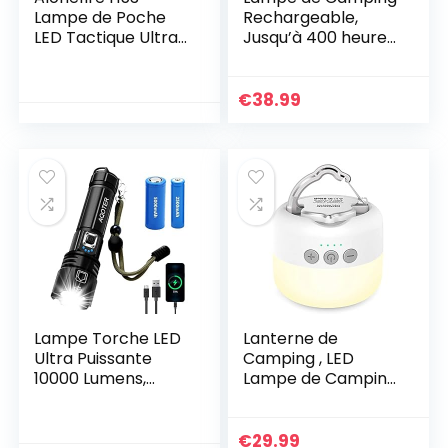
Lampe de Poche
Rechargeable,
LED Tactique Ultra
Jusqu’à 400 heures
Puissante Zoom
d’autonomie
USB Rechargeable
Lampe de Tente de
Lumière COB avec
Camping, Lumière
€
38.99
Indicateur de
de secours
Charge,Puissance
15000mAh pour les
de Sortie, Batterie
ouragans, les
Lithium pour
pannes de courant,
Chasse Police
la maison, la
Randonné Militaire
randonnée, etc.
Lampe Torche LED
Lanterne de
Ultra Puissante
Camping , LED
10000 Lumens,
Lampe de Camping
Lampe de Poche
avec Rechargeable
Rechargeable
5200mAh et 4
5000 mAh avec
Modes d’éclairage
€
29.99