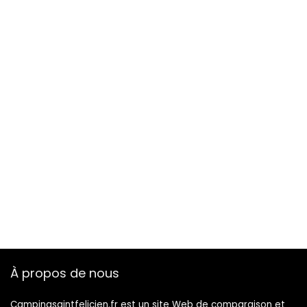
pour tentes,
camping ou
randonnée
À propos de nous
Campingsaintfelicien.fr est un site Web de comparaison et