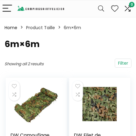
0
Home
Product Taille
6m×6m
6m×6m
Filter
Showing all 2 results
DW Camouflage
DW Filet de