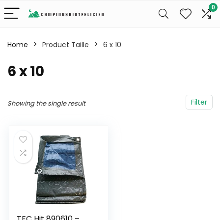
0
Home
Product Taille
‎6 x 10
‎6 x 10
Filter
Showing the single result
TEC Hit 890610 –