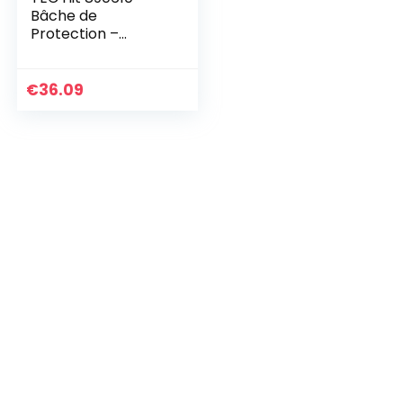
Bâche de
Protection –
68g/m² – 6 x 10
mètres – en
Polyéthylène
€
36.09