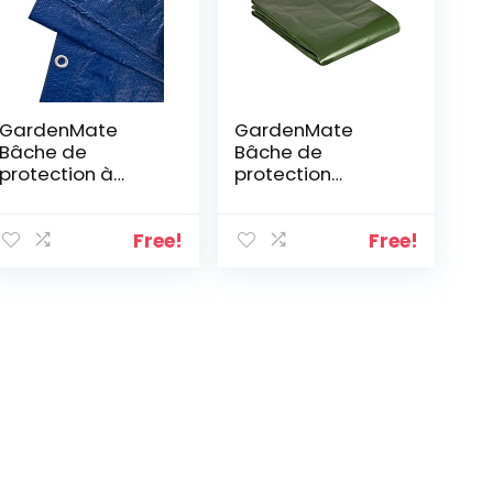
GardenMate
GardenMate
Bâche de
Bâche de
protection à
protection
œillets UNIVERSAL
premium –
VERT/BLEU 90g/m²
Camping/Bateau
– Différentes
/Outdoor –
Free!
Free!
tailles
Indéchirable,
lavable,
résistante aux UV