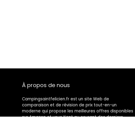
À propos de nous
Campingsaintfelicien.fr est un site Web de
comparaison et de révision de prix tout-en-un
moderne qui propose les meilleures offres disponibles
sur Amazon et vous tient au courant des derniers
blogs ajoutés. Toutes les images sont la propriété de
leurs propriétaires respectifs. Tout le contenu cité est