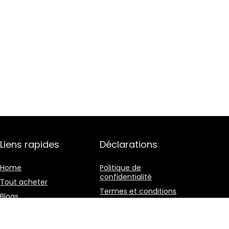
Liens rapides
Déclarations
Home
Politique de
confidentialité
Tout acheter
Termes et conditions
Blogs
Divulgation des
Nos boutiques en ligne
affiliations
Publicité