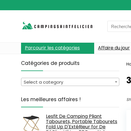
Search
for:
Parcourir les catégories
Affaire du jour
Catégories de produits
H
Select a category
Les meilleures affaires !
Sh
Lesfit De Camping Pliant
Tabourets, Portable Tabourets
Fold Up D'ExtéRieur for De