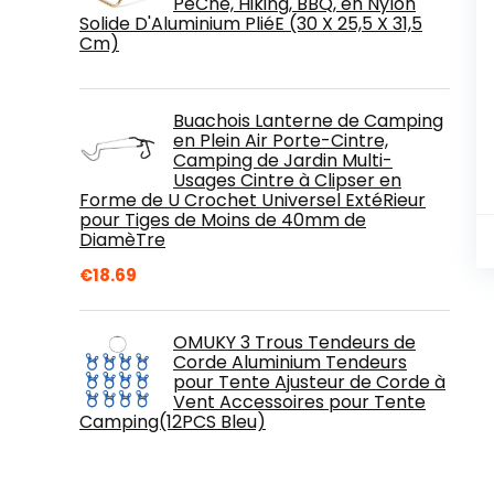
PêChe, Hiking, BBQ, en Nylon
Solide D'Aluminium PliéE (30 X 25,5 X 31,5
Cm)
Buachois Lanterne de Camping
en Plein Air Porte-Cintre,
Camping de Jardin Multi-
Usages Cintre à Clipser en
Forme de U Crochet Universel ExtéRieur
pour Tiges de Moins de 40mm de
DiamèTre
€
18.69
OMUKY 3 Trous Tendeurs de
Corde Aluminium Tendeurs
pour Tente Ajusteur de Corde à
Vent Accessoires pour Tente
Camping(12PCS Bleu)