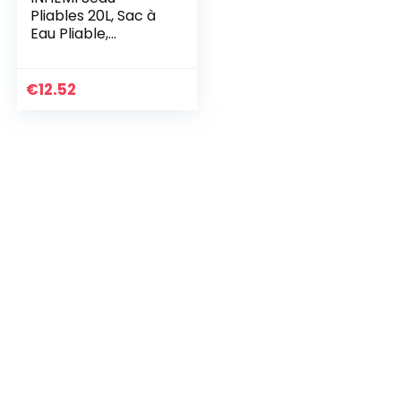
Pliables 20L, Sac à
Eau Pliable,
Portable
Conteneur d’eau
pour Laver Le Linge
€
12.52
et la Vaisselle ou
comme Bac a Eau