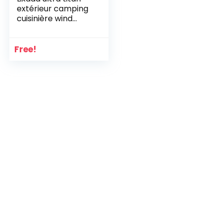
extérieur camping
cuisinière wind
shield parasol
coupe plate
Free!