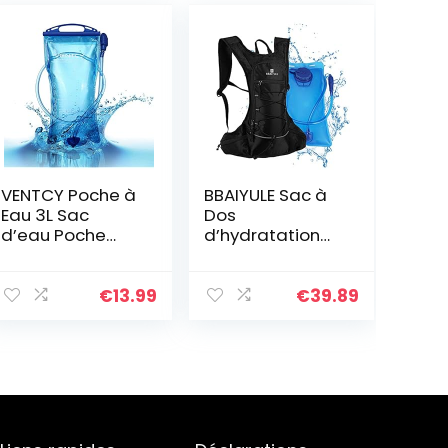
VENTCY Poche à
BBAIYULE Sac à
Eau 3L Sac
Dos
d’eau Poche
d’hydratation
d’hydratation
avec Poche
Vélo Camping
d’hydratation, 2
Randonnée
l, Sac à Dos de
€
13.99
€
39.89
Cyclisme Poche
Course, Sac à
Eau randonnée
Dos de vélo, Sac
à Dos de
randonnée, Petit
pour Course à
Pied, vélo,
Homme et