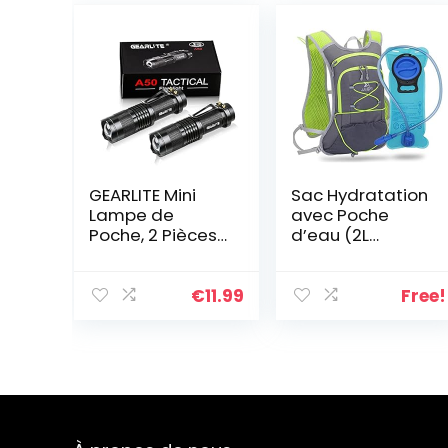
GEARLITE Mini
Sac Hydratation
Lampe de
avec Poche
Poche, 2 Pièces
d’eau (2L
Aluminium
Reservoir) Sac à
Lampe Torche
Dos de Course à
Led Ultra
Pied Léger 6L
€
11.99
Free!
Puissante avec
pour Femme
Clip, 3 Modes
Homme, Sac
Zoomable, IP44
Trail Running
Étanche pour
pour Marathon
Enfants,
VTT Randonnée
Camping,
Vélo
Randonnée