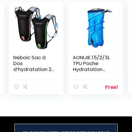
Neboic Sac à
AONIJIE 1.5/2/3L
Dos
TPU Poche
d’hydratation 2 l
Hydratation
avec Poche à
Réservoir d’eau
Eau pour vélo en
Sac
Plein air, Course
d’hydratation
Free!
à Pied, Cyclisme,
Gourde Pliable
randonnée,
Poche Eau Bidon
Escalade, Ski,
Bouteille d’eau
Chasse, Sac à
Vessie
Dos avec
système
d’hydratation