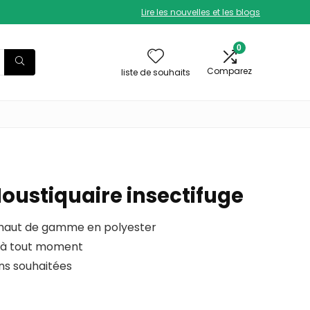
Lire les nouvelles et les blogs
0
Comparez
liste de souhaits
ustiquaire insectifuge
e haut de gamme en polyester
e à tout moment
ns souhaitées