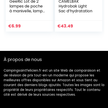
GeeRic Lot de 2
CAMELBAK
lampes de poche
Hydrobak Light
à manivelle, lampe
Sac d’hydratation
de poche
d’urgence LED
rechargeable à
€
6.99
€
43.49
énergie solaire,
torche dynamo de
survie pour sports
de plein air jaune
jaune
À propos de nous
Campingsaintfelicien.fr est un site Web de comparaison et
de révision de prix tout-en-un moderne qui propose les
meilleures offres disponibles sur Amazon et vous tient au
courant des derniers blogs ajoutés. Toutes les images sont la
propriété de leurs propriétaires respectifs. Tout le contenu
cité est dérivé de leurs sources respectives.