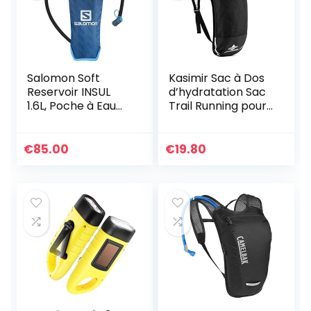
le camping
Salomon Soft
Kasimir Sac à Dos
Reservoir INSUL
d’hydratation Sac
1.6L, Poche à Eau
Trail Running pour
unisexe, isolée
Marathon VTT
avec antigel
Randonnée Vélo
Parfait pour le ski
Thermique Paquet
€
85.00
€
19.80
et le snowboard,
Garde Liquide Froid
Bleu clair/ Clear
pour Cyclisme,
Blue
Randonnée,
Running et des
Sport de Plein Air
Femme Homme
20l