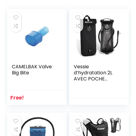
CAMELBAK Valve
Vessie
Big Bite
d’hydratation 2L
AVEC POCHE
ISOLANTE, poche à
eau sans BPA, sac
d’hydratation
Free!
extérieur système
d’hydratation pour
sac à dos
d’hydratation pour
la course, la
randonnée, le vélo,