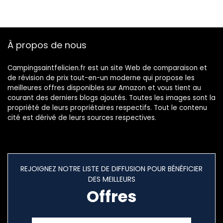
VTT Randonnée
Escalade Ski Poche
Vélo
de chasse, Sac à
dos d’eau avec
hydratation pour
À propos de nous
hommes et
femmes
Campingsaintfelicien.fr est un site Web de comparaison et
de révision de prix tout-en-un moderne qui propose les
meilleures offres disponibles sur Amazon et vous tient au
courant des derniers blogs ajoutés. Toutes les images sont la
propriété de leurs propriétaires respectifs. Tout le contenu
cité est dérivé de leurs sources respectives.
REJOIGNEZ NOTRE LISTE DE DIFFUSION POUR BÉNÉFICIER
DES MEILLEURS
Offres