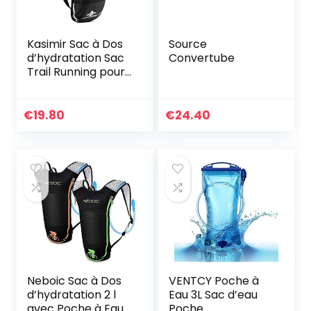
Kasimir Sac à Dos
Source
d’hydratation Sac
Convertube
Trail Running pour
Marathon VTT
Randonnée Vélo
Thermique Paquet
€
19.80
€
24.40
Garde Liquide Froid
pour Cyclisme,
Randonnée,
Running et des
Sport de Plein Air
Femme Homme
20l
Neboic Sac à Dos
VENTCY Poche à
d’hydratation 2 l
Eau 3L Sac d’eau
avec Poche à Eau
Poche