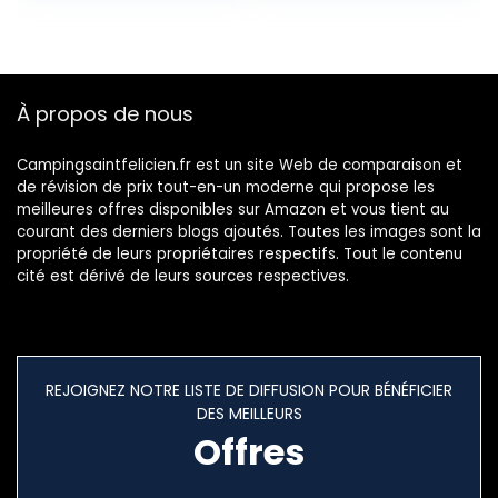
torche dynamo de
Course avec
survie pour sports
Vessie, Sac Trail
de plein air jaune
Homme pour
jaune
Marathon VTT
Randonnée
À propos de nous
Alpinisme,Unisexe
Campingsaintfelicien.fr est un site Web de comparaison et
de révision de prix tout-en-un moderne qui propose les
meilleures offres disponibles sur Amazon et vous tient au
courant des derniers blogs ajoutés. Toutes les images sont la
propriété de leurs propriétaires respectifs. Tout le contenu
cité est dérivé de leurs sources respectives.
REJOIGNEZ NOTRE LISTE DE DIFFUSION POUR BÉNÉFICIER
DES MEILLEURS
Offres