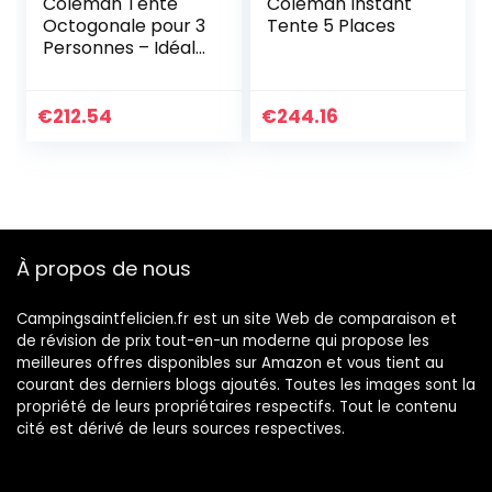
Coleman Tente
Coleman Instant
Octogonale pour 3
Tente 5 Places
Personnes – Idéale
pour Le Camping
dans Le Jardin,
Dôme Étanche
€
212.54
€
244.16
avec Tapis de Sol
Cousu
À propos de nous
Campingsaintfelicien.fr est un site Web de comparaison et
de révision de prix tout-en-un moderne qui propose les
meilleures offres disponibles sur Amazon et vous tient au
courant des derniers blogs ajoutés. Toutes les images sont la
propriété de leurs propriétaires respectifs. Tout le contenu
cité est dérivé de leurs sources respectives.