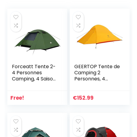
Forceatt Tente 2-
GEERTOP Tente de
4 Personnes
Camping 2
Camping, 4 Saison
Personnes, 4
Imperméable Anti
Saison Ultralégère
UV, Tente Ultra
Imperméable
Legere Facile
Dôme Double
Free!
€
152.99
Dôme Double
Couche Trekking
Couchepour
Tente pour
Pique-Nique,
Bikepacking
Randonnée,
Randonnée
Trekking, Camping
Outdoor