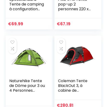
Tente de camping
pop-up 2
à configuration
personnes 220 x
instantanée –
120 x 95 cm
Tente à dôme
escamotable
€
69.99
€
67.19
légère et étanche
Tente à pas rapide
et facile à monter
Idéale pour la
randonnée sur la
plage
Naturehike Tente
Coleman Tente
de Dôme pour 3 ou
BlackOut 3, à
4 Personnes
cabine de
Escamotable
couchage sombre,
Automatique
tente 3 personnes,
Portative
tente igloo pour 3,
€
280.81