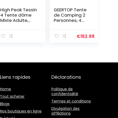
High Peak Tessin
GEERTOP Tente
4 Tente dôme
de Camping 2
Mixte Adulte,
Personnes, 4
Bleu/Marron,
Saison
365 x 250 x 170
Ultralégère
cm
Imperméable
€
152.99
Dôme Double
Couche Trekking
Tente pour
Bikepacking
Randonnée
Outdoor
Liens rapides
Déclarations
Home
Politique de
confidentialité
Tout acheter
Termes et conditions
Blogs
Divulgation des
Nos boutiques en ligne
affiliations