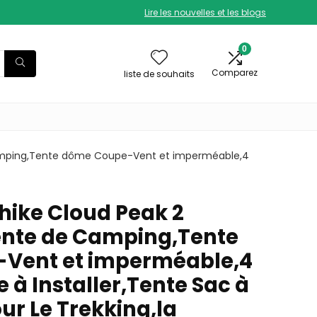
Lire les nouvelles et les blogs
0
Comparez
liste de souhaits
Camping,Tente dôme Coupe-Vent et imperméable,4
hike Cloud Peak 2
ente de Camping,Tente
Vent et imperméable,4
e à Installer,Tente Sac à
ur Le Trekking,la