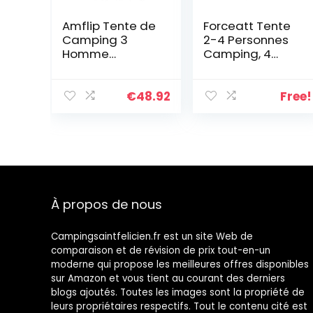
Amflip Tente de
Forceatt Tente
Camping 3
2-4 Personnes
Homme
Camping, 4
Personnes Tente
Saison
Automatique
Imperméable
Instantanée,
Anti UV, Tente
€
48.92
Free!
Double Porte,
Ultra Legere
Imperméable et
Facile Dôme
Coupe-Vent,
Double
Tente intérieure
Couchepour
et Extérieure 2
Pique-Nique,
en 1, pour
Randonnée,
Familles
Trekking,
À propos de nous
Camping
Camping
Voyage Plein Air
Campingsaintfelicien.fr est un site Web de
comparaison et de révision de prix tout-en-un
moderne qui propose les meilleures offres disponibles
sur Amazon et vous tient au courant des derniers
blogs ajoutés. Toutes les images sont la propriété de
leurs propriétaires respectifs. Tout le contenu cité est