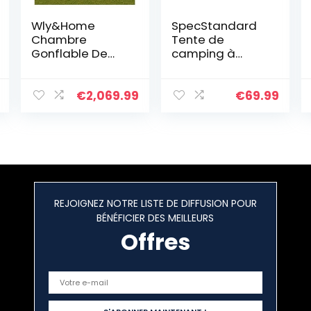
Wly&Home
SpecStandard
Chambre
Tente de
Gonflable De
camping à
Tente De Bulle,
configuration
Tentes
instantanée –
Transparentes
Tente à dôme
€
2,069.99
€
69.99
De Dôme d’air
escamotable
De Famille
légère et
D’arrière-Cour
étanche Tente à
De Camping
pas rapide et
avec Le
facile à monter
Ventilateur Libre
Idéale pour la
De La CE/UL Et Le
randonnée sur
REJOIGNEZ NOTRE LISTE DE DIFFUSION POUR
Kit De
la plage
BÉNÉFICIER DES MEILLEURS
Réparation.
Offres