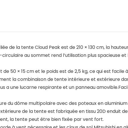
liée de la tente Cloud Peak est de 210 × 130 cm, la hauteur
circulaire au sommet rend l’utilisation plus spacieuse e
 de 50 × 15 cm et le poids est de 2,5 kg, ce qui est facile à
ent la combinaison de tente intérieure et extérieure dan
sus a une lucarne respirante et un panneau amovible.Facil
ucture du dôme multipolaire avec des poteaux en aluminiu
xtérieure de la tente est fabriquée en tissu 20D enduit d
ent, la tente peut être bien fixée par vent fort.
 corde à vent nécessaire et les clous de sol Mitsubishi en 