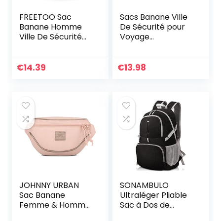
FREETOO Sac
Sacs Banane Ville
Banane Homme
De Sécurité pour
Ville De Sécurité
Voyage
pour Voyage Ou
Randonnée
Outdoor Sport
Homme Femme,
Waist Pack Fanny
ACS de Sport Vélo
€
14.39
€
13.98
Pack pour Vie
à Dos Waist Fanny
Quotidienne Ou
Pack Running
Randonnée
Outdoor Sport de
Randonnée
JOHNNY URBAN
SONAMBULO
Sac Banane
Ultraléger Pliable
Femme & Homme
Sac à Dos de
– Ben – Sac Ville
Randonnée,30L