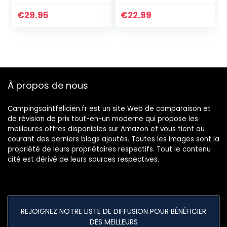
pour Festivals,
Voyage Cyclisme
Sports & Voyage –
Camping Sac à
€
29.95
€
22.99
Sacoche Ceinture
dos,Sac à Dos de
Tendance Porté
Sport en Plein pour
Croisé – Petit Sac
homme et femme
– Imperméable
À propos de nous
Campingsaintfelicien.fr est un site Web de comparaison et
de révision de prix tout-en-un moderne qui propose les
meilleures offres disponibles sur Amazon et vous tient au
courant des derniers blogs ajoutés. Toutes les images sont la
propriété de leurs propriétaires respectifs. Tout le contenu
cité est dérivé de leurs sources respectives.
REJOIGNEZ NOTRE LISTE DE DIFFUSION POUR BÉNÉFICIER
DES MEILLEURS