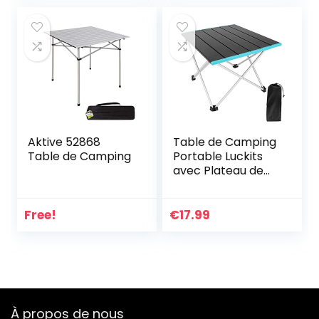
nique, plage, jardin,
barbecue,
randonnée,
voyage, bureau à
domicile
Aktive 52868
Table de Camping
Table de Camping
Portable Luckits
avec Plateau de
Table Pliant en
Aluminium et Sac
de Transport,
Free!
€
17.99
Table de Camping
Pliante pour
Camper, Bateau,
Cuisine, Barbecue,
Usage
Domestique, Table
À propos de nous
Bach Facile à