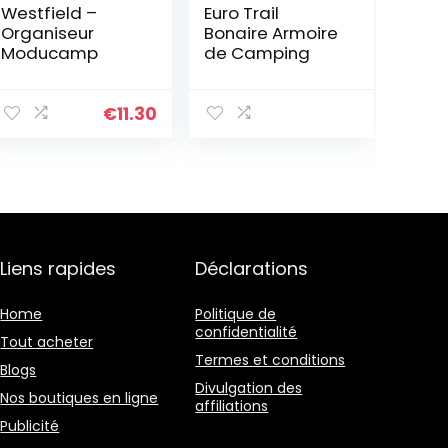
Westfield –
Euro Trail
Organiseur
Bonaire Armoire
Moducamp
de Camping
€
11.30
Liens rapides
Déclarations
Home
Politique de
confidentialité
Tout acheter
Termes et conditions
Blogs
Divulgation des
Nos boutiques en ligne
affiliations
Publicité