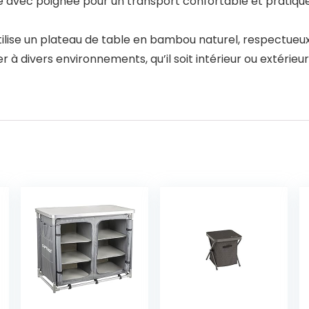
e avec poignée pour un transport confortable et pratiqu
tilise un plateau de table en bambou naturel, respectueux
 divers environnements, qu’il soit intérieur ou extérieur, q