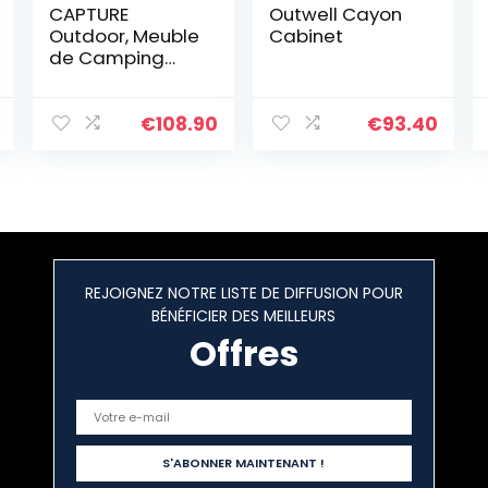
CAPTURE
Outwell Cayon
Outdoor, Meuble
Cabinet
de Camping
Pliable Joshua
C6, idéal pour Le
Camping, Les
€
108.90
€
93.40
Pique-niques,
Les fêtes, …
REJOIGNEZ NOTRE LISTE DE DIFFUSION POUR
BÉNÉFICIER DES MEILLEURS
Offres