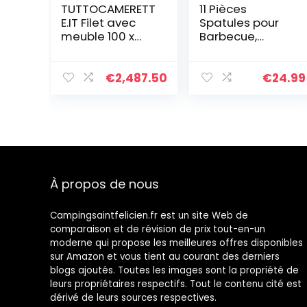
TUTTOCAMERETT
11 Pièces
E.IT Filet avec
Spatules pour
meuble 100 x
Barbecue,
200 [LVT]
AMZMUKAUP
Ensemble de
Spatuleen Acier
€
2,487.50
€
24.99
Inoxydable
Ensemble
d’accessoires
pour Plaque
chauffante
Professionnelle
BBQ pour
À propos de nous
Teppanyaki
Campingsaintfelicien.fr est un site Web de
comparaison et de révision de prix tout-en-un
moderne qui propose les meilleures offres disponibles
sur Amazon et vous tient au courant des derniers
blogs ajoutés. Toutes les images sont la propriété de
leurs propriétaires respectifs. Tout le contenu cité est
dérivé de leurs sources respectives.