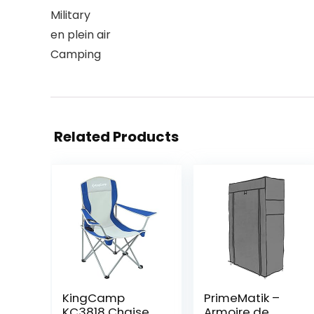
Military
en plein air
Camping
Related Products
KingCamp
PrimeMatik –
KC3818 Chaise
Armoire de