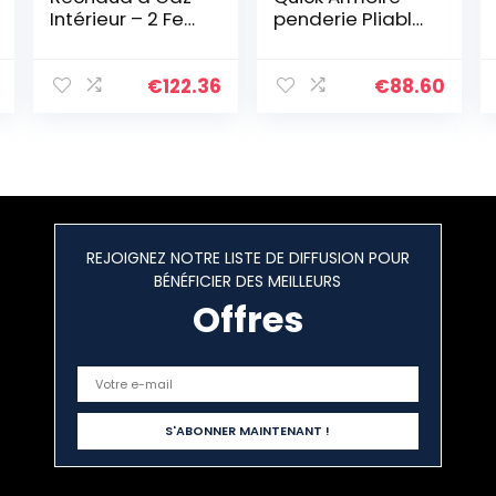
Intérieur – 2 Feux
penderie Pliable
Plaque de
pour Camping,
Cuisson
Bleu
Portable GPL
€
122.36
€
88.60
8.8kW
REJOIGNEZ NOTRE LISTE DE DIFFUSION POUR
BÉNÉFICIER DES MEILLEURS
Offres