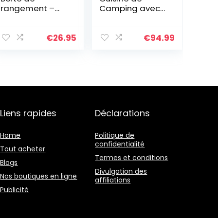
rangement –
Camping avec
Smart large –
Protection
Pliable –
Contre Le Vent,
60x36x31 cm,
Sac Portable,
€
26.95
€
94.99
Gris
Armoire,
Aluminium et
MDF, HBT:
111x147x46cm
Liens rapides
Déclarations
Home
Politique de
confidentialité
Tout acheter
Termes et conditions
Blogs
Divulgation des
Nos boutiques en ligne
affiliations
Publicité