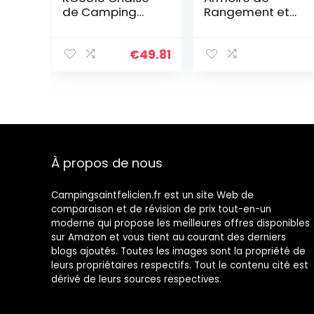
de Camping
Rangement et
Ultra légère
Chaussures en
avec Porte-
Tissu 60 x 30 x
gobelet en Filet
108 cm Gris avec
€
49.81
Bleu
Porte Rouleau
À propos de nous
Campingsaintfelicien.fr est un site Web de
comparaison et de révision de prix tout-en-un
moderne qui propose les meilleures offres disponibles
sur Amazon et vous tient au courant des derniers
blogs ajoutés. Toutes les images sont la propriété de
leurs propriétaires respectifs. Tout le contenu cité est
dérivé de leurs sources respectives.