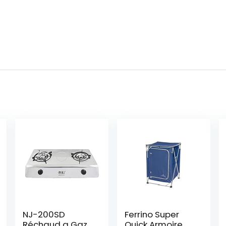
NJ-200SD
Ferrino Super
Réchaud a Gaz
Quick Armoire