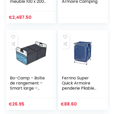
meuble 100 x 200
Armoire Camping
[LVT]
€
2,487.50
Bo-Camp – Boîte
Ferrino Super
de rangement –
Quick Armoire
Smart large –
penderie Pliable
Pliable – 60x36x31
pour Camping,
cm, Gris
Bleu
€
26.95
€
88.60