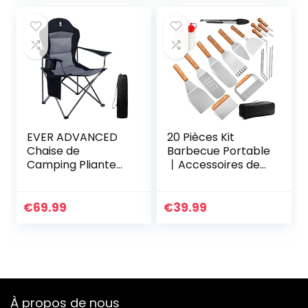
EVER ADVANCED
20 Pièces Kit
Chaise de
Barbecue Portable
Camping Pliante
丨Accessoires de
160KG Capacité de
Barbecue en Acier
Charge avec
inoxydable丨BBQ
Dossier Haut, avec
Outils Ustensiles,
€
69.99
€
39.99
Pochette Latérale
pour Le Camping,
et Porte-gobelet,
Jardin, Extérieur,
Confortable
Randonnée et
Chaise Pliante
Voyage Grillade
pour Camping,
Barbecue,Idées
Jardin, Balcon,
Cadeaux pour
À propos de nous
Pêche, Plage
Hommes