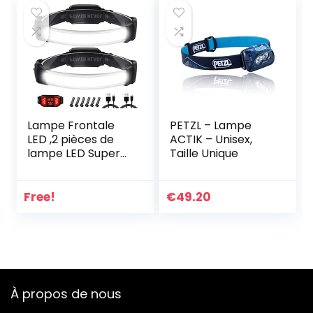
Lumineux Léger
pêche 3 4 5 6 7 8 9
Étanche pour
10+ ans Garçon et
Camping, Pêche,
fille MQ－08A Rose
Cyclisme
Lampe Frontale
PETZL – Lampe
LED ,2 pièces de
ACTIK – Unisex,
lampe LED Super
Taille Unique
Bright 1500 Lumen
USB Rechargeable,
étanche IPX6 et
Free!
€
49.20
Lampe Frontale
Arrière Rouge à
Commutation
individuelle,6
Modes Réglables
pour le Camping,
À propos de nous
Randonnée