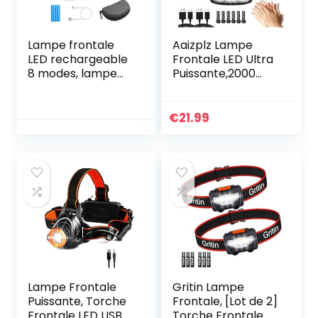
Lampe frontale
Aaizplz Lampe
LED rechargeable
Frontale LED Ultra
8 modes, lampe
Puissante,2000
frontale super
Lumens Super
lumineuse, 8 LEDs,
Lumineux Torche
avec voyant
Frontale
€
21.99
d’avertissement,
Rechargeable USB
USB et 2 piles
16 Modes IPX6
étanches, pour
Étanche,Capteur
camping, pêche,
De
cave, course,
Mouvement,Pour
randonnée
Pêche,Camping,Cy
clisme,Running 2
Pièces
Lampe Frontale
Gritin Lampe
Puissante, Torche
Frontale, [Lot de 2]
Frontale LED USB
Torche Frontale