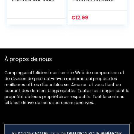
Rechargeable et
LED Puissante, 3
Zoomable avec
Modes d’éclairage,
CREE XML-T6 1000
Réglable et Léger,
€
12.99
Lumens et Batterie
IPX5 Étanche pour
4400mAh, 3 Mode
Course/Camping/
d’Eclairage,IP44
Cyclisme/Randonn
Etanche,Pour
ée pour Enfants, 6
Course, Pêche,
Piles AAA Inclus
Cyclisme,Bricolage
À propos de nous
etc.
Campingsaintfelicien.fr est un site Web de comparaison et
de révision de prix tout-en-un moderne qui propose les
meilleures offres disponibles sur Amazon et vous tient au
courant des derniers blogs ajoutés. Toutes les images sont la
propriété de leurs propriétaires respectifs. Tout le contenu
cité est dérivé de leurs sources respectives.
REJOIGNEZ NOTRE LISTE DE DIFFUSION POUR BÉNÉFICIER