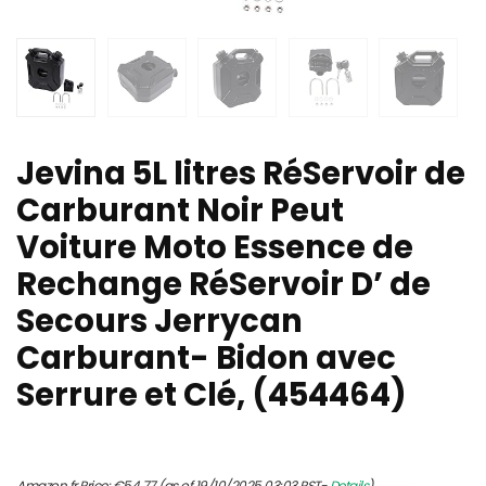
Jevina 5L litres RéServoir de
Carburant Noir Peut
Voiture Moto Essence de
Rechange RéServoir D’ de
Secours Jerrycan
Carburant- Bidon avec
Serrure et Clé, (454464)
Amazon.fr Price:
€
54.77
(as of 19/10/2025 03:03 PST-
Details
)