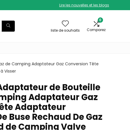
Lire les nouvelles et les blogs
0
Comparez
liste de souhaits
 Gaz de Camping Adaptateur Gaz Conversion Tête
à Visser
Adaptateur de Bouteille
amping Adaptateur Gaz
ête Adaptateur
De Buse Rechaud De Gaz
d de Camping Valve