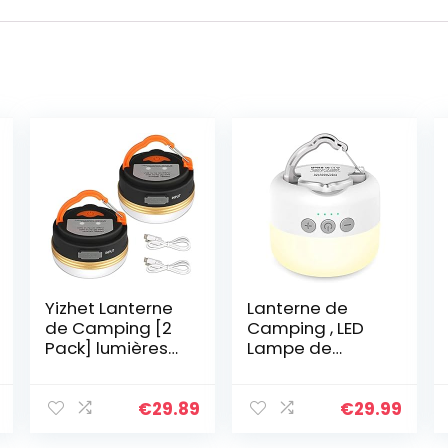
Yizhet Lanterne
Lanterne de
de Camping [2
Camping , LED
Pack] lumières
Lampe de
de Tente
Camping avec
Rechargeable
Rechargeable
Batterie,
5200mAh et 4
€
29.89
€
29.99
Résistant à
Modes