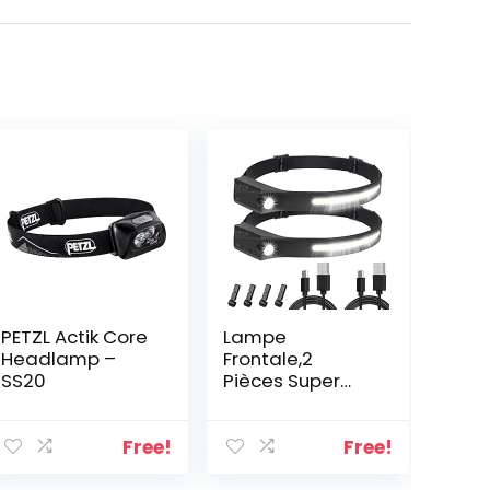
PETZL Actik Core
Lampe
Headlamp –
Frontale,2
SS20
Pièces Super
Brillante
Capteur De
Mouvement
Free!
Free!
Lampe Frontale