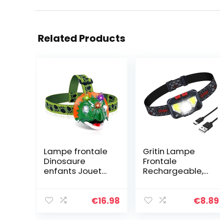
Related Products
Lampe frontale
Gritin Lampe
Dinosaure
Frontale
enfants Jouet
Rechargeable,
LED avec son
Super Lumineux
coulée avec 3
Léger Étanche
modes Lampe
Torche Frontale
€
16.98
€
8.89
poche la lecture
LED Puissante