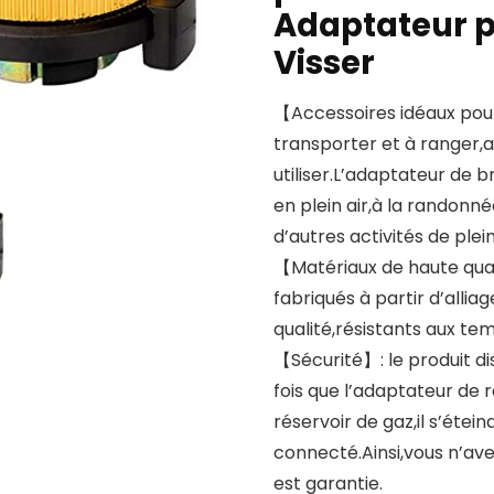
Adaptateur p
Visser
【Accessoires idéaux pour 
transporter et à ranger,ad
utiliser.L’adaptateur de 
en plein air,à la randonn
d’autres activités de plein
【Matériaux de haute qual
fabriqués à partir d’allia
qualité,résistants aux te
【Sécurité】: le produit d
fois que l’adaptateur de
réservoir de gaz,il s’étei
connecté.Ainsi,vous n’ave
est garantie.