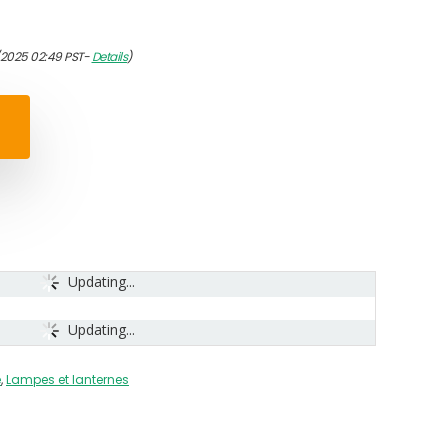
/2025 02:49 PST-
Details
)
Updating...
Updating...
e
,
Lampes et lanternes