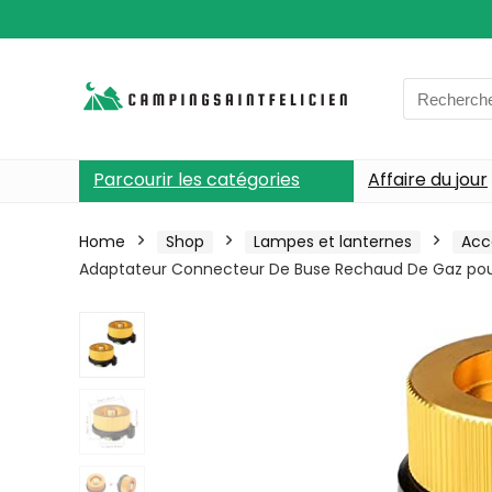
Search
for:
Parcourir les catégories
Affaire du jour
Home
Shop
Lampes et lanternes
Acc
Adaptateur Connecteur De Buse Rechaud De Gaz pour