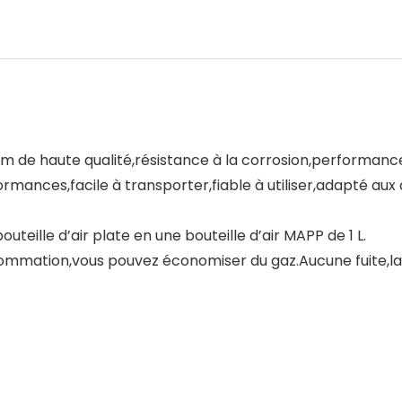
inium de haute qualité,résistance à la corrosion,performanc
ormances,facile à transporter,fiable à utiliser,adapté aux a
teille d’air plate en une bouteille d’air MAPP de 1 L.
ommation,vous pouvez économiser du gaz.Aucune fuite,la 