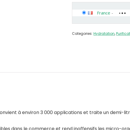
France
-
Categories:
Hydratation
,
Purifica
nvient à environ 3 000 applications et traite un demi-lit
onibles dans le commerce et rend inoffensifs les micro-or