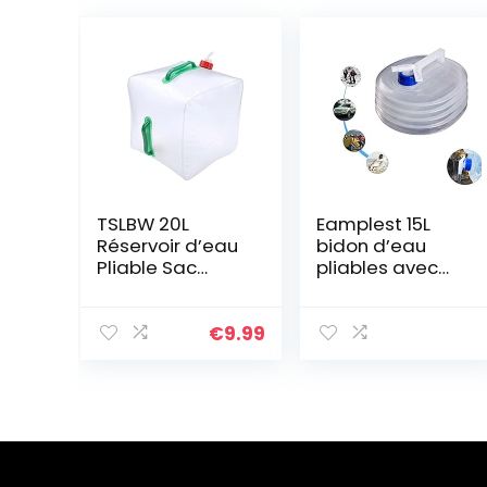
TSLBW 20L
Eamplest 15L
Réservoir d’eau
bidon d’eau
Pliable Sac
pliables avec
Conteneur avec
robinet,
Robinet,
Réservoir d’eau
Transporteur
Pliable,sans BPA,
€
9.99
d’eau de
pour Le
Camping Pliable
Sport,Camping,R
portatif
andonnée,Pique
Transparent
-
pour Le Bureau,
niques,Barbecue
Le Camping, Les
s,Activités en
jus de Fruits, Les
Plein Air (15L)