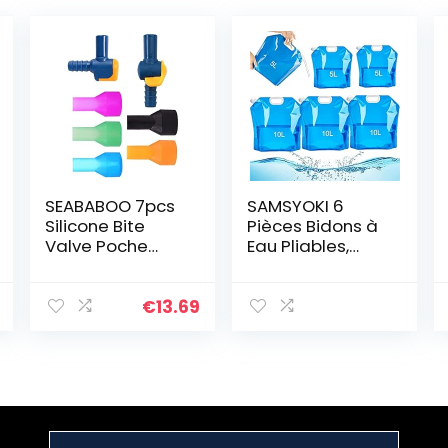
SEABABOO 7pcs
SAMSYOKI 6
Silicone Bite
Pièces Bidons à
Valve Poche
Eau Pliables,
Hydratation
5L/10L Sac d’eau
Portable Poche
Pliable Eau,
A Eau RéServoir
Conteneur
€
13.69
d’eau De Sport
d’eau Extérieur
Reservoir La
Réutilisables
RandonnéE
Poche d’eau
Camping Sac
Portable
d’eau Buse
Réservoir d’eau
Tuyau Valve De
pour Camping
Morsure pour
Randonnée