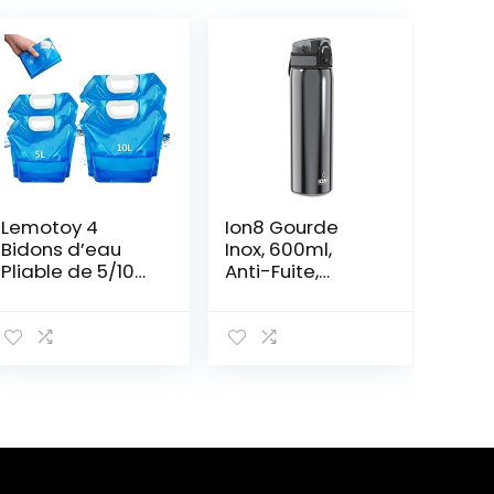
Lemotoy 4
Ion8 Gourde
Bidons d’eau
Inox, 600ml,
Pliable de 5/10
Anti-Fuite,
litres, sans BPA,
Ouverture d’un
Bidon d’eau
Doigt, Lavable
Flexible pour Les
au Lave-
urgences,
Vaisselle,
Convient pour la
Couvercle
randonnée, Le
Hygiénique,
Camping, Le
Poignée de
Pique-Nique, Les
Transport,
Voyages, Le
Durable et
Barbecue
Résistant aux