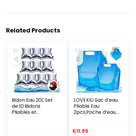
Related Products
Bidon Eau 20l, Set
LOVEXIU Sac d’eau
de 10 Bidons
Pliable Eau
Pliables et
2pcs,Poche d’eau
Portables pour Eau
Portable[5L +
Potable Sac d’eau
10L],Stockage
Pliable, Sac d’eau
d’eau
€
11.99