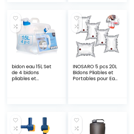
Pliant Extérieur
Pliable,Réservoirs
pour la
d’eau Camping,
Randonnée, Le
pour Barbecue
Camping, Le
Voyage De Pique-
Pique-Nique, Les
Nique De Camping
Voyages, Le
De Randonnée
Barbecue (10×20L)
bidon eau 15l, Set
INOSARO 5 pcs 20L
de 4 bidons
Bidons Pliables et
pliables et
Portables pour Eau
portables pour
Potable Poche
eau potable,
d’eau Portable
Réservoir d’eau
Pliable avec
Pliable, Eau
Robinet Réservoirs
Potable
d’Eau Potable
Conteneur,pour Le
Portables
Sport,Camping,Ra
Convient pour
ndonnée,Pique-
Randonnée
niques,Barbecues,
Camping Pique-