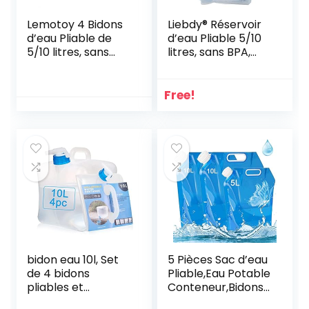
Lemotoy 4 Bidons
Liebdy® Réservoir
d’eau Pliable de
d’eau Pliable 5/10
5/10 litres, sans
litres, sans BPA,
BPA, Bidon d’eau
bidon d’eau
Flexible pour Les
Flexible pour Le
urgences,
Camping, Le
Free!
Convient pour la
Festival, la Survie
randonnée, Le
et Le Plaisir en
Camping, Le
Plein air,
Pique-Nique, Les
équipement
Voyages, Le
d’urgence,
Barbecue
préparation à la
Crise
bidon eau 10l, Set
5 Pièces Sac d’eau
de 4 bidons
Pliable,Eau Potable
pliables et
Conteneur,Bidons
portables pour
Pliables,d’eau