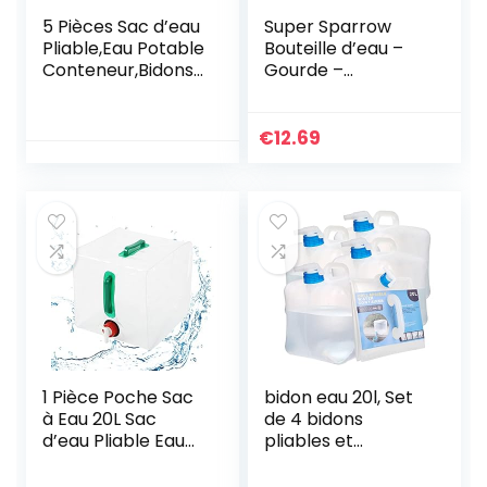
5 Pièces Sac d’eau
Super Sparrow
Pliable,Eau Potable
Bouteille d’eau –
Conteneur,Bidons
Gourde –
Pliables,d’eau
350ml/500ml/750
Pliable Conteneur
ml/1000ml – sans
d’eau,bidons à Eau
BPA – Convient
€
12.69
Pliables pour
pour Le Sport, la
Camping Plein Air
randonnée, l’école,
Randonnée Pique-
Le Bureau, en Plein
Nique Barbecue
air
1 Pièce Poche Sac
bidon eau 20l, Set
à Eau 20L Sac
de 4 bidons
d’eau Pliable Eau
pliables et
Potable
portables pour
Conteneur pour Le
eau potable,