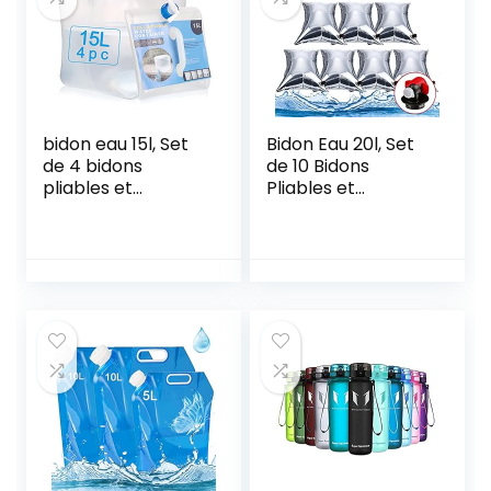
bidon eau 15l, Set
Bidon Eau 20l, Set
de 4 bidons
de 10 Bidons
pliables et
Pliables et
portables pour
Portables pour Eau
eau potable,
Potable Sac d’eau
Réservoir d’eau
Pliable, Sac d’eau
Pliable, Eau
Pliant Extérieur
Potable
pour la
Conteneur,pour Le
Randonnée, Le
Sport,Camping,Ra
Camping, Le
ndonnée,Pique-
Pique-Nique, Les
niques,Barbecues,
Voyages, Le
Activités en Plein
Barbecue (10×20L)
Air