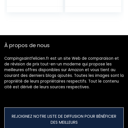
Sport Camping
Réservoir d’eau
Randonnée Pique-
Pliable, Eau
Nique Voyage
Potable
Barbecue
Conteneur,pour Le
Sport,Camping,Ra
ndonnée,Pique-
niques,Barbecues,
À propos de nous
Activités en Plein
Air
Campingsaintfelicien.fr est un site Web de comparaison et
de révision de prix tout-en-un moderne qui propose les
meilleures offres disponibles sur Amazon et vous tient au
courant des derniers blogs ajoutés. Toutes les images sont la
propriété de leurs propriétaires respectifs. Tout le contenu
cité est dérivé de leurs sources respectives.
REJOIGNEZ NOTRE LISTE DE DIFFUSION POUR BÉNÉFICIER
DES MEILLEURS