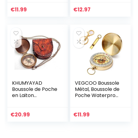
Visée, Militaire,
Marche,Exploratio
Géologie,
n
€
11.99
€
12.97
Camping,
Randonnée –
Étanche et
Résistante Aux
Vibrations Avec
Poche
KHUMYAYAD
VEGCOO Boussole
Boussole de Poche
Métal, Boussole de
en Laiton
Poche Waterproof
fabriquée à la
Portable pour
Main, entièrement
Voyage et
Fonctionnelle,
Randonnée
€
20.99
€
11.99
Boussole Nautique
Antique, Boussole
gravable, Boussole