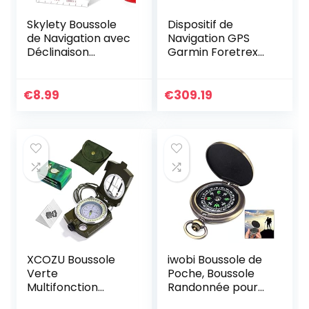
Skylety Boussole
Dispositif de
de Navigation avec
Navigation GPS
Déclinaison
Garmin Foretrex
Réglable pour
601
Lecture Carte,
Expédition,
€
8.99
€
309.19
Randonnée,
Course
d’Orientation et
Survie (1 Pièce)
XCOZU Boussole
iwobi Boussole de
Verte
Poche, Boussole
Multifonction
Randonnée pour
Professionnelle –
Voyage,Camping,