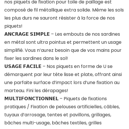
nos piquets de fixation pour toile de paillage est
composé de fil métallique extra solide. Même les sols
les plus durs ne sauront résister à la force de nos
piquets!
𝗔𝗡𝗖𝗥𝗔𝗚𝗘 𝗦𝗜𝗠𝗣𝗟𝗘 – Les embouts de nos sardines
en métal sont ultra pointus et permettent un usage
simplifié. Vous n’aurez besoin que de vos mains pour
fixer les sardines dans le sol!
𝗨𝗦𝗔𝗚𝗘 𝗙𝗔𝗖𝗜𝗟𝗘 – Nos piquets en forme de U se
démarquent par leur tête lisse et plate, offrant ainsi
une parfaite surface d’impact lors d’une fixation au
marteau. Fini les dérapages!
𝗠𝗨𝗟𝗧𝗜𝗙𝗢𝗡𝗖𝗧𝗜𝗢𝗡𝗡𝗘𝗟 – Piquets de fixations
pratiques / Fixation de pelouses artificielles, câbles,
tuyaux d’arrosage, tentes et pavillons, grillages,
bâches multi-usage, bâches textiles, grilles