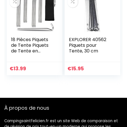
18 Pièces Piquets
EXPLORER 40562
de Tente Piquets
Piquets pour
de Tente en
Tente, 30 cm
Aluminium
Sardines Camping
en Forme de Point
€
13.99
€
15.95
d’Interrogation
Crochets de Tente
– Pas Facile à Plier
– pour Le
Jardinage
Camping Tentes
À propos de nous
Campingsaintfelicien.fr est un site Web de comparaison et
de révision de prix tout-en-un moderne qui propose les