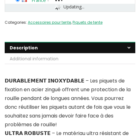
France
-
Updating...
Categories:
Accessoires pour tente
,
Piquets de tente
Description
Additional information
𝗗𝗨𝗥𝗔𝗕𝗟𝗘𝗠𝗘𝗡𝗧 𝗜𝗡𝗢𝗫𝗬𝗗𝗔𝗕𝗟𝗘 – Les piquets de
fixation en acier zingué offrent une protection de la
rouille pendant de longues années. Vous pourrez
donc réutiliser les piquets autant de fois que vous le
souhaitez sans jamais devoir faire face à des
problèmes de rouille!
𝗨𝗟𝗧𝗥𝗔 𝗥𝗢𝗕𝗨𝗦𝗧𝗘 – Le matériau ultra résistant de