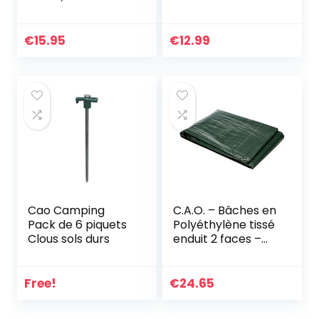
Piquet
Tente,Sardines
Camping
€
15.95
€
12.99
Aluminium Piquets
Piquets de Sol
durs,Piquets Clous
de Tente,IdéAl
pour
Jardin,Camping,Pê
Che Et Tentes
Cao Camping
C.A.O. – Bâches en
Pack de 6 piquets
Polyéthylène tissé
Clous sols durs
enduit 2 faces –
Longueur 5 m –
Largeur 4 m, Vert
Free!
€
24.65