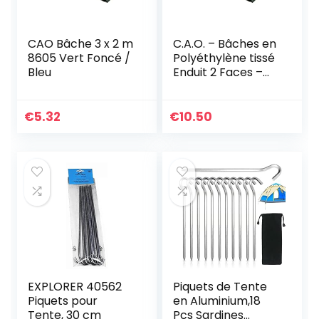
CAO Bâche 3 x 2 m
C.A.O. – Bâches en
8605 Vert Foncé /
Polyéthylène tissé
Bleu
Enduit 2 Faces –
Longueur 4 m –
Largeur 3 m, Vert
€
5.32
€
10.50
EXPLORER 40562
Piquets de Tente
Piquets pour
en Aluminium,18
Tente, 30 cm
Pcs Sardines