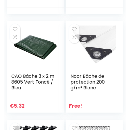
auvent de
Piquets de Jardin
camping – Sol dur
en Plastique, Jaune
– Rose (étui de
Accessoires de
rangement inclus)
Tente, pour Fixer
Tentes, Auvents,
Fleurs, 10 Pièces
CAO Bâche 3 x 2 m
Noor Bâche de
8605 Vert Foncé /
protection 200
Bleu
g/m² Blanc
€
5.32
Free!