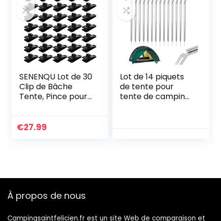
SENENQU Lot de 30
Lot de 14 piquets
Clip de Bâche
de tente pour
Tente, Pince pour
tente de camping,
Bâche de
clous pour rideau
Verrouillage pour
léger en
Auvent Fixation
aluminium, surface
€
27.99
Camping Toile
lisse et facile à
Ombrage Bache
transporter, 6 mm
de Piscine
d’épaisseur, 18 cm
de long pour
camping extérieur
À propos de nous
Campingsaintfelicien.fr est un site Web de comparaison et