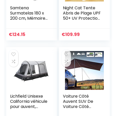
Samtena
Night Cat Tente
Surmatelas 180 x
Abris de Plage UPF
200 cm, Mémoire
50+ UV Protection
de forme, 5
avec Sacs de
cm épaisseur,
Sable Ancres
«Edition Standard,
Portable Auvent
€
124.15
€
109.99
Model Deluxe»,
Inclus Pole pour
pour matelas,
Randonnée Pêche
canapé ou lit de
Camping Plage
camp, sur-
matelas pour
adulte, memory
foam mattress
topper
Lichfield Unisexe
Voiture Côté
California véhicule
Auvent SUV De
pour auvent,
Voiture Côté
Excalibur, basse
Tente Côté Tente