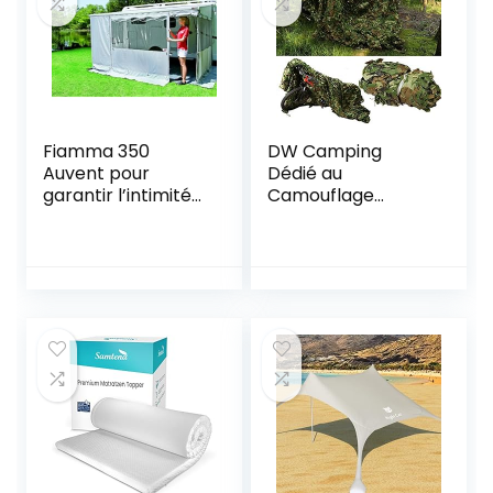
Fiamma 350
DW Camping
Auvent pour
Dédié au
garantir l’intimité
Camouflage
Taille L
Forestier Net au
Filet de
Camouflage,
Chasse Tirant au
Soleil Crème
Solaire Net Caché
Activités de Plein
Air Pêche Film
Maison de l’arbre,
Différentes Tailles