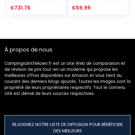
Auvent Extérieur
Hors Route
€
731.76
€
59.99
Véhicule Auto-
Conduite
Automobile
Équipement (Army
Green,440 *
200cm)
À propos de nous
Campingsaintfelicien.fr est un site Web de comparaison et
de révision de prix tout-en-un moderne qui propose les
meilleures offres disponibles sur Amazon et vous tient au
courant des derniers blogs ajoutés. Toutes les images sont la
propriété de leurs propriétaires respectifs. Tout le contenu
cité est dérivé de leurs sources respectives.
REJOIGNEZ NOTRE LISTE DE DIFFUSION POUR BÉNÉFICIER
DES MEILLEURS