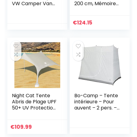
VW Camper Van
200 cm, Mémoire
Camping-car, 2,4 x
de forme, 5
3 cm, gris moyen
cm épaisseur,
«Edition Standard,
€
124.15
Model Deluxe»,
pour matelas,
canapé ou lit de
camp, sur-
matelas pour
adulte, memory
foam mattress
topper
Night Cat Tente
Bo-Camp – Tente
Abris de Plage UPF
intérieure – Pour
50+ UV Protection
auvent – 2 pers. –
avec Sacs de
2×1,8×1,75 mètres,
Sable Ancres
Gris
Portable Auvent
€
109.99
Inclus Pole pour