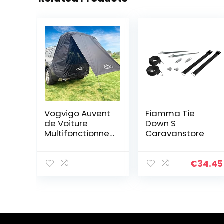
Vogvigo Auvent
Fiamma Tie
de Voiture
Down S
Multifonctionnell
Caravanstore
e Tente
Camping Car
Tente Toit
€
34.45
Voiture Étanche
et Résistante
aux UV Tente
Voiture Durable
pour Anti-
Moustique pour