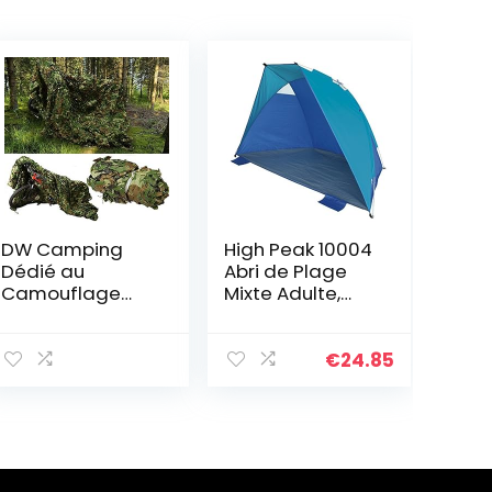
DW Camping
High Peak 10004
Dédié au
Abri de Plage
Camouflage
Mixte Adulte,
Forestier Net au
Bleu/Turquoise,
Filet de
119 x 230/130 x
Camouflage,
130 cm
€
24.85
Chasse Tirant
au Soleil Crème
Solaire Net
Caché Activités
de Plein Air
Pêche Film