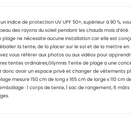
 indice de protection UV UPF 50+, supérieur à 90 %, vous
e peau des rayons du soleil pendant les chauds mois d’été.
 plage ne nécessite aucune installation car elle est co
baller la tente, de la placer sur le sol et de la mettre en 
vez vous référer aux photos ou aux vidéos pour apprendre
 tentes ordinaires,Glymnis Tente de plage a une concept
 donc avoir un espace privé et changer de vêtements plu
ge mesure 150 cm de long x 165 cm de large x 110 cm de ha
l’emballage : 1 corps de tente, 1 sac de rangement, 6 mât
ages.