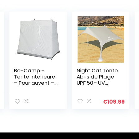
Bo-Camp –
Night Cat Tente
Tente intérieure
Abris de Plage
– Pour auvent –
UPF 50+ UV
2 pers. –
Protection avec
2×1,8×1,75
Sacs de Sable
mètres, Gris
Ancres Portable
€
109.99
Auvent Inclus
Pole pour
Randonnée
Pêche Camping
Plage