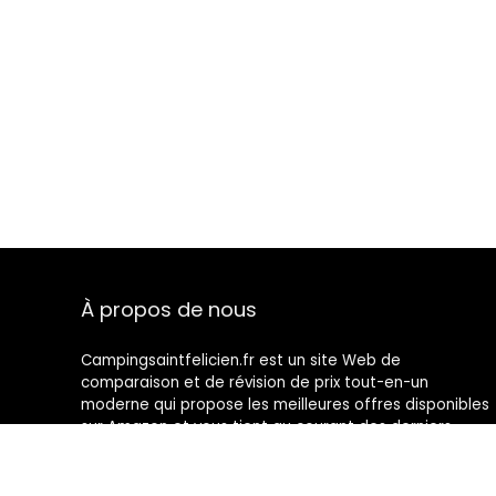
À propos de nous
Campingsaintfelicien.fr est un site Web de
comparaison et de révision de prix tout-en-un
moderne qui propose les meilleures offres disponibles
sur Amazon et vous tient au courant des derniers
blogs ajoutés. Toutes les images sont la propriété de
leurs propriétaires respectifs. Tout le contenu cité est
dérivé de leurs sources respectives.