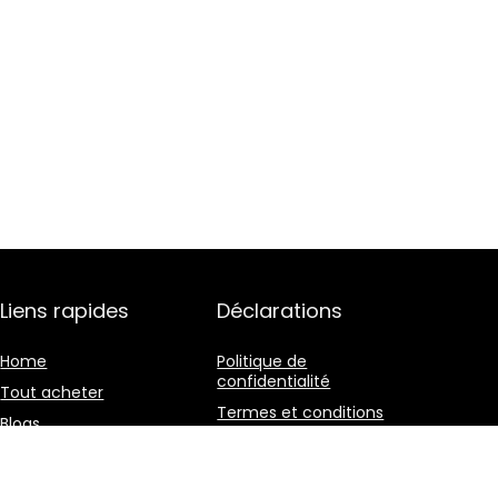
Liens rapides
Déclarations
Home
Politique de
confidentialité
Tout acheter
Termes et conditions
Blogs
Divulgation des
Nos boutiques en ligne
affiliations
Publicité