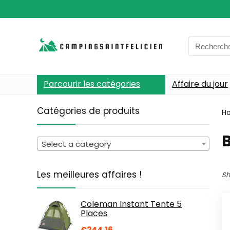
Search
for:
Parcourir les catégories
Affaire du jour
Catégories de produits
H
‎
Select a category
Les meilleures affaires !
Sh
Coleman Instant Tente 5
Places
€
244.16