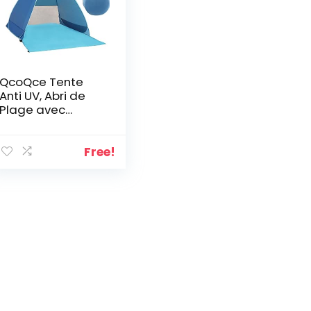
QcoQce Tente
Anti UV, Abri de
Plage avec
Protection Solaire
UV UPF 50+ pour
2-3
Free!
Personnes,Tente
de Plage
Instantanée
Portable
Escamotable,
Comprend Un Sac
de Transport et
des Piquets de
Tente