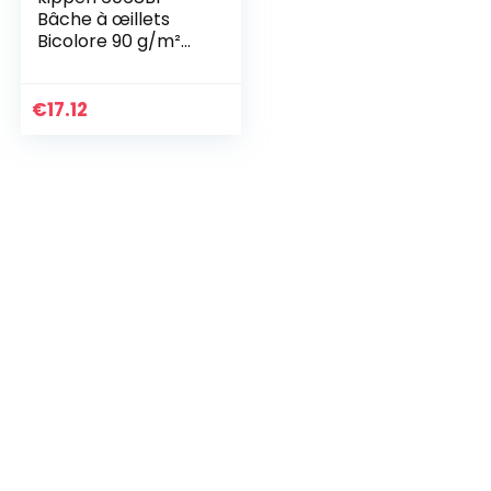
Bâche à œillets
Bicolore 90 g/m²
Taille 3 x 4 (12 m²)
Vert/Bleu
€
17.12