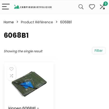
0
Home
Product Référence
‎6068B1
‎6068B1
Filter
Showing the single result
kippen 6068B1 –