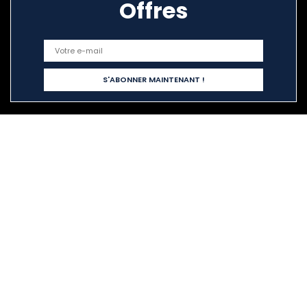
Offres
Liens rapides
Home
Tout acheter
Blogs
Nos boutiques en ligne
Publicité
Déclarations