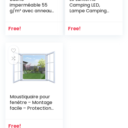
imperméable 55
Camping LED,
g/m² avec anneaux
Lampe Camping
métalliques –
Puissante 1000lm,
Protection
Luminosité
multifonction –
Réglable, Eclairage
Free!
Free!
Blanc
Camping Etanche,
pour Camping,
Bivouac, Pêche,
Randonnée, Cave,
etc.
Moustiquaire pour
fenêtre – Montage
facile – Protection
contre les insectes
– Sans perçage ni
découpe –
Free!